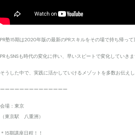
PR塾15期は2020年版の最新のPRスキルをその場で持ち
PRもSNSも時代の変化に伴い、早いスピートで変化していき
そうした中で、実践に活かしていけるメゾットを多数お伝えし
ーーーーーーーーーーーーーー
会場：東京
（東京駅 八重洲）
＊15期講座日程！！