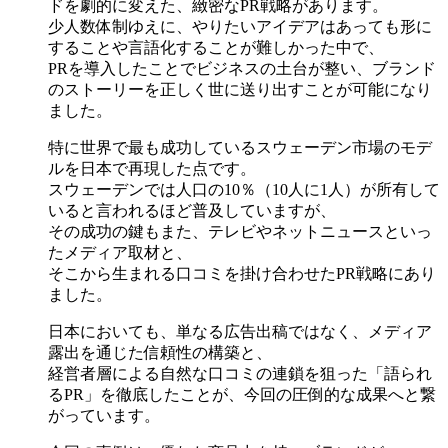
ドを劇的に変えた、緻密なPR戦略があります。
少人数体制ゆえに、やりたいアイデアはあっても形に
することや言語化することが難しかった中で、
PRを導入したことでビジネスの土台が整い、ブランド
のストーリーを正しく世に送り出すことが可能になり
ました。
特に世界で最も成功しているスウェーデン市場のモデ
ルを日本で再現した点です。
スウェーデンでは人口の10％（10人に1人）が所有して
いると言われるほど普及していますが、
その成功の鍵もまた、テレビやネットニュースといっ
たメディア取材と、
そこから生まれる口コミを掛け合わせたPR戦略にあり
ました。
日本においても、単なる広告出稿ではなく、メディア
露出を通じた信頼性の構築と、
経営者層による自然な口コミの連鎖を狙った「語られ
るPR」を徹底したことが、今回の圧倒的な成果へと繋
がっています。