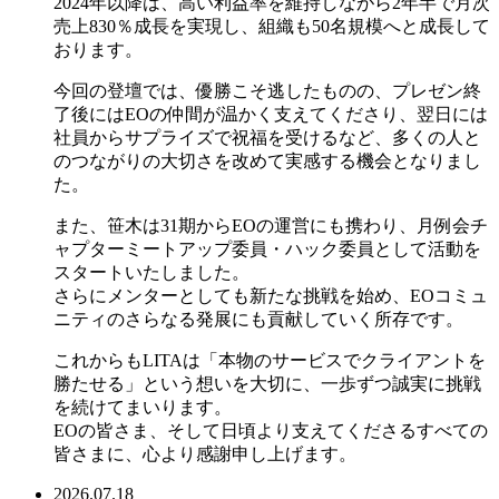
2024年以降は、高い利益率を維持しながら2年半で月次
売上830％成長を実現し、組織も50名規模へと成長して
おります。
今回の登壇では、優勝こそ逃したものの、プレゼン終
了後にはEOの仲間が温かく支えてくださり、翌日には
社員からサプライズで祝福を受けるなど、多くの人と
のつながりの大切さを改めて実感する機会となりまし
た。
また、笹木は31期からEOの運営にも携わり、月例会チ
ャプターミートアップ委員・ハック委員として活動を
スタートいたしました。
さらにメンターとしても新たな挑戦を始め、EOコミュ
ニティのさらなる発展にも貢献していく所存です。
これからもLITAは「本物のサービスでクライアントを
勝たせる」という想いを大切に、一歩ずつ誠実に挑戦
を続けてまいります。
EOの皆さま、そして日頃より支えてくださるすべての
皆さまに、心より感謝申し上げます。
2026.07.18