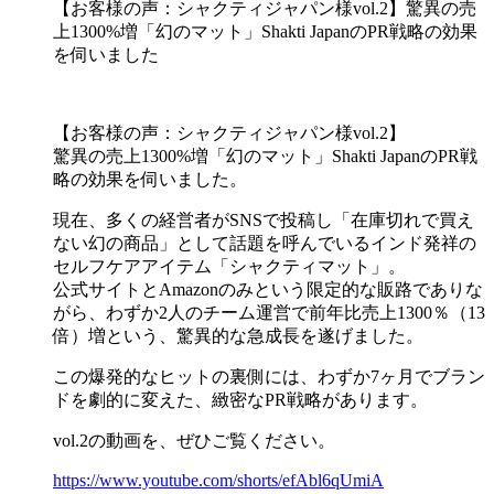
【お客様の声：シャクティジャパン様vol.2】驚異の売
上1300%増「幻のマット」Shakti JapanのPR戦略の効果
を伺いました
【お客様の声：シャクティジャパン様vol.2】
驚異の売上1300%増「幻のマット」Shakti JapanのPR戦
略の効果を伺いました。
現在、多くの経営者がSNSで投稿し「在庫切れで買え
ない幻の商品」として話題を呼んでいるインド発祥の
セルフケアアイテム「シャクティマット」。
公式サイトとAmazonのみという限定的な販路でありな
がら、わずか2人のチーム運営で前年比売上1300％（13
倍）増という、驚異的な急成長を遂げました。
この爆発的なヒットの裏側には、わずか7ヶ月でブラン
ドを劇的に変えた、緻密なPR戦略があります。
vol.2の動画を、ぜひご覧ください。
https://www.youtube.com/shorts/efAbl6qUmiA