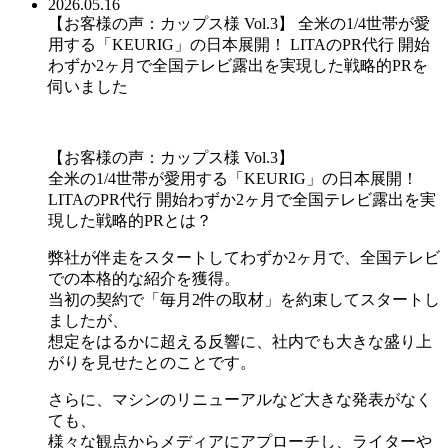
2026.05.16
【お客様の声：カップス様 Vol.3】 全米の1/4世帯が愛
用する「KEURIG」の日本展開！ LITAのPR代行 開始
わずか2ヶ月で全国テレビ露出を実現した戦略的PRを
伺いました
【お客様の声：カップス様 Vol.3】
全米の1/4世帯が愛用する「KEURIG」の日本展開！
LITAのPR代行 開始わずか2ヶ月で全国テレビ露出を実
現した戦略的PRとは？
弊社が伴走をスタートしてわずか2ヶ月で、全国テレビ
での本格的な紹介を獲得。
当初の契約で「毎月2件の取材」を約束してスタートし
ましたが、
想定をはるかに超える反響に、社内でも大きな盛り上
がりを見せたとのことです。
さらに、マシンのリニューアルなど大きな発表がなく
ても、
様々な観点からメディアにアプローチし、ライターや