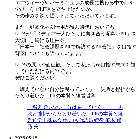
エアウィーヴやバーミキュラの成長に携わる中で何を
学び、なぜLITAを立ち上げたのか。
その歩みを深く掘り下げていただいています。
また、効率化やAI活用が進む時代においても、
LITAが「メディア一人ひとりに向き合う泥臭いPR」を
大切にし続ける理由や、
「日本一、社会課題をPRで解決するPR会社」を目指す
背景についても語っています。
LITAの原点や価値観、そして私たちが目指す未来を知
っていただける内容です。
ぜひご覧ください。
「燃えていない自分は腐っていく」— 失敗と挫折から
たどり着いた、PRの本質と経営哲学
「燃えていない自分は腐っていく」—— 失
敗と挫折からたどり着いた、PRの本質と経
営哲学｜株式会社LITA 代表取締役 笹木 郁
乃 氏
2026.05.18