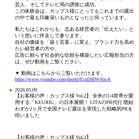
芸人、そしてテレビ局の誘致に成功。
この体験会は、カップス様にとってもこれまでの露出
の中で最も印象深いものとなったと伺っています。
私たちはこれからも、志ある経営者の「伝えたい」と
いう想いに伴走して参ります。
自社の価値を「届く言葉」に変え、ブランド力を高め
たい経営者の方や、
広告に頼らず社会的な信頼を構築したい広報担当の方
は、ぜひ動画をご覧ください。
▼ 動画はこちらからご覧いただけます。
https://www.youtube.com/shorts/fUqDBNvSioA
2026.05.09
【お客様の声：カップス様 Vol.2】 全米の1/4世帯が愛
用する「KEURIG」の日本展開！ LITAのPR代行 開始
わずか2ヶ月で全国テレビ露出を実現した戦略的PRを
伺いました
【お客様の声：カップス様 Vol.2】