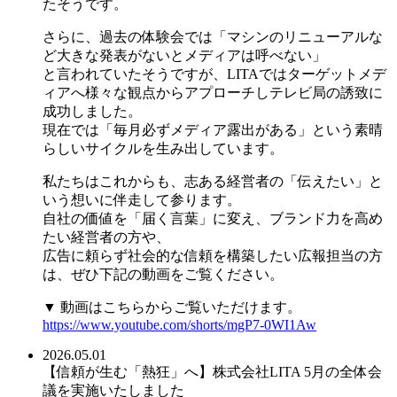
たそうです。
さらに、過去の体験会では「マシンのリニューアルな
ど大きな発表がないとメディアは呼べない」
と言われていたそうですが、LITAではターゲットメデ
ィアへ様々な観点からアプローチしテレビ局の誘致に
成功しました。
現在では「毎月必ずメディア露出がある」という素晴
らしいサイクルを生み出しています。
私たちはこれからも、志ある経営者の「伝えたい」と
いう想いに伴走して参ります。
自社の価値を「届く言葉」に変え、ブランド力を高め
たい経営者の方や、
広告に頼らず社会的な信頼を構築したい広報担当の方
は、ぜひ下記の動画をご覧ください。
▼ 動画はこちらからご覧いただけます。
https://www.youtube.com/shorts/mgP7-0WI1Aw
2026.05.01
【信頼が生む「熱狂」へ】株式会社LITA 5月の全体会
議を実施いたしました