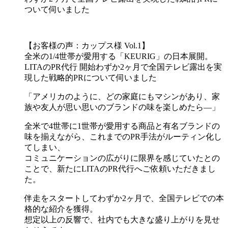
ついて伺いました
【お客様の声：カップス様 Vol.1】
全米の1/4世帯が愛用する「KEURIG」の日本展開。
LITAのPR代行 開始わずか2ヶ月で全国テレビ露出を実
現した戦略的PRについて伺いました
「アメリカのように、どの家庭にもマシンがあり、家
族や友人が思い思いのブランドの味を楽しめたら―」
全米で4世帯に1世帯が愛用する商品と有名ブランドの
味を揃えながら、これまでのPR手法がルーティン化し
てしまい、
コミュニケーションの広がりに限界を感じていたとの
ことで、新たにLITAのPR代行へご依頼いただきまし
た。
伴走をスタートしてわずか2ヶ月で、全国テレビでの本
格的な紹介を獲得。
想定以上の反響で、社内でも大きな盛り上がりを見せ