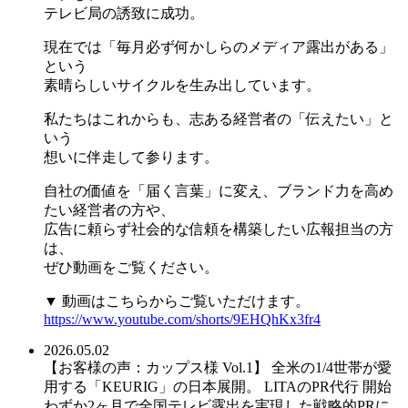
テレビ局の誘致に成功。
現在では「毎月必ず何かしらのメディア露出がある」
という
素晴らしいサイクルを生み出しています。
私たちはこれからも、志ある経営者の「伝えたい」と
いう
想いに伴走して参ります。
自社の価値を「届く言葉」に変え、ブランド力を高め
たい経営者の方や、
広告に頼らず社会的な信頼を構築したい広報担当の方
は、
ぜひ動画をご覧ください。
▼ 動画はこちらからご覧いただけます。
https://www.youtube.com/shorts/9EHQhKx3fr4
2026.05.02
【お客様の声：カップス様 Vol.1】 全米の1/4世帯が愛
用する「KEURIG」の日本展開。 LITAのPR代行 開始
わずか2ヶ月で全国テレビ露出を実現した戦略的PRに