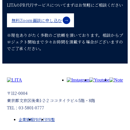
LITAのPR代行サービスについて
まずはお気軽にご相談ください
ゲ
ー
無料Zoom面談に申し込む
シ
※現在ありがたく多数のご依頼を頂いております。
相談からプ
ョ
ロジェクト開始まで少々お時間を頂戴する場合がございますの
ン
でご了承ください。
〒112-0004
東京都文京区後楽1-2-2 ココタイラビル5階・8階
TEL：03-5801-0777
企業情報
PR代行
PR塾