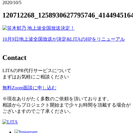
2020/10/5
120712268_1258930627795746_414494516
10月9日地上波全国放送が決定&LITAのHPをリニューアル
投
稿
Contact
ナ
ビ
LITAのPR代行サービスについて
まずはお気軽にご相談ください
ゲ
ー
無料Zoom面談に申し込む
シ
※現在ありがたく多数のご依頼を頂いております。
相談からプロジェクト開始まで少々お時間を頂戴する場合が
ョ
ございますのでご了承ください。
ン