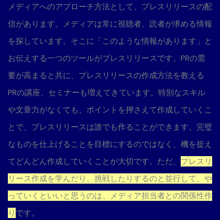
メディアへのアプローチ方法として、プレスリリースの配
信があります。メディアは常に視聴者、読者が求める情報
を探しています。そこに「このような情報があります」と
お伝えする一つのツールがプレスリリースです。PRの需
要が高まると共に、プレスリリースの作成方法を教える
PRの講座、セミナーも増えてきています。特別なスキル
や文章力がなくても、ポイントを押さえて作成していくこ
とで、プレスリリースは誰でも作ることができます。完璧
なものを仕上げることを目標にするのではなく、機を捉え
てどんどん作成していくことが大切です。ただ、
プレスリ
リース作成を学んだり、挑戦したりするのと並行して、や
っていくといいと思うのは、メディア担当者との関係性作
り
です。