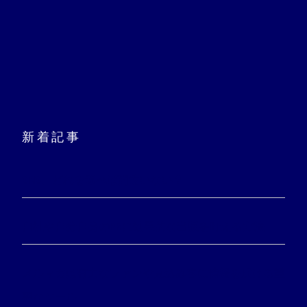
新着記事
SNS、どれを選べば間違いない？
自社や自分自身のPRに効果的な出版を叶える方法
メルマガは有力なファンや見込み客に情報を届ける重
要なツール