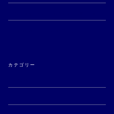
ビジネスを拡大させるためのFacebook運用方法
PR・広報に向いている人の性質とは？
カテゴリー
LITA活動報告
PRテクニック