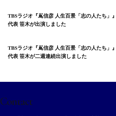
投
TBSラジオ『嶌信彦 人生百景「志の人たち」
稿
代表 笹木が出演しました
ナ
TBSラジオ『嶌信彦 人生百景「志の人たち」
ビ
代表 笹木が二週連続出演しました
ゲ
ー
Contact
シ