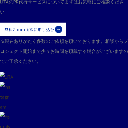
ョ
LITAのPR代行サービスについて
まずはお気軽にご相談くださ
い
ン
無料Zoom面談に申し込む
※現在ありがたく多数のご依頼を頂いております。
相談からプ
ロジェクト開始まで少々お時間を頂戴する場合がございますの
でご了承ください。