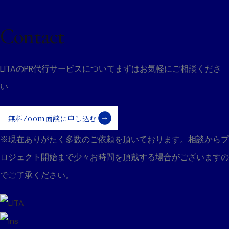
ビ
Contact
ゲ
ー
LITAのPR代行サービスについて
まずはお気軽にご相談くださ
い
シ
無料Zoom面談に申し込む
ョ
※現在ありがたく多数のご依頼を頂いております。
相談からプ
ン
ロジェクト開始まで少々お時間を頂戴する場合がございますの
でご了承ください。