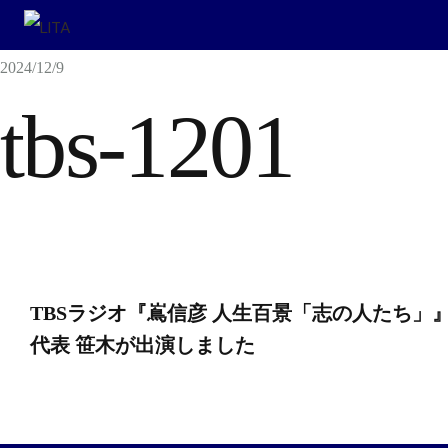
2024/12/9
tbs-1201
投
TBSラジオ『嶌信彦 人生百景「志の人たち」
稿
代表 笹木が出演しました
ナ