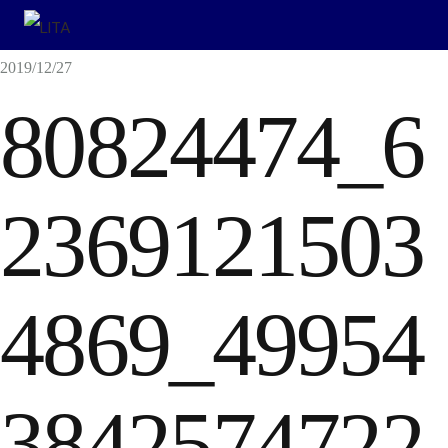
2019/12/27
80824474_6
2369121503
4869_49954
3842574722