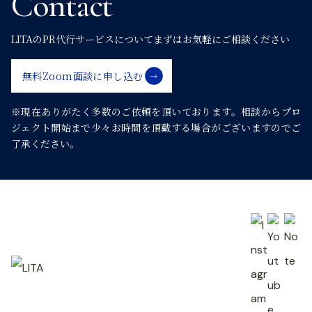
Contact
ゲ
LITAのPR代行サービスについて
まずはお気軽にご相談ください
ー
無料Zoom面談に申し込む
シ
※現在ありがたく多数のご依頼を頂いております。
相談からプロ
ジェクト開始まで少々お時間を頂戴する場合がございますのでご
ョ
了承ください。
ン