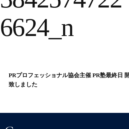
6624_n
投
PRプロフェッショナル協会主催 PR塾最終日 
稿
致しました
ナ
ビ