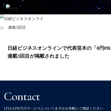
投
日経ビジネスオンラインで代表笹木の「0円PR
稿
連載3回目が掲載されました
ナ
ビ
Contact
ゲ
LITAのPR代行サービスについて
まずはお気軽にご相談ください