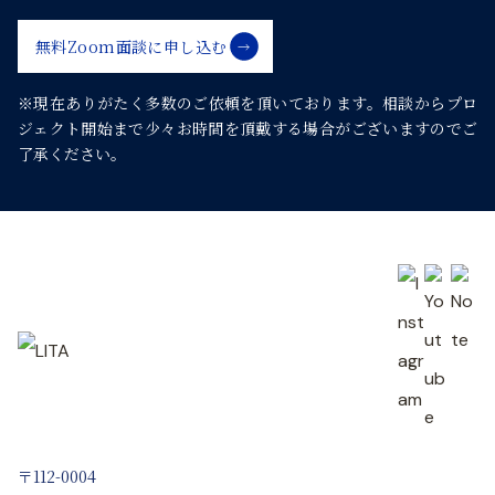
ー
無料Zoom面談に申し込む
シ
※現在ありがたく多数のご依頼を頂いております。
相談からプロ
ジェクト開始まで少々お時間を頂戴する場合がございますのでご
ョ
了承ください。
ン
〒112-0004