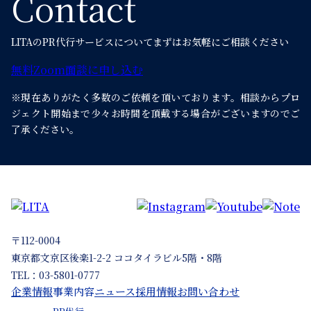
Contact
LITAのPR代行サービスについて
まずはお気軽にご相談ください
無料Zoom面談に申し込む
※現在ありがたく多数のご依頼を頂いております。
相談からプロ
ジェクト開始まで少々お時間を頂戴する場合がございますのでご
了承ください。
〒112-0004
東京都文京区後楽1-2-2 ココタイラビル5階・8階
TEL：03-5801-0777
企業情報
事業内容
ニュース
採用情報
お問い合わせ