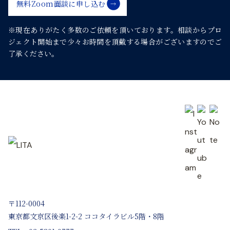
無料Zoom面談に申し込む
シ
※現在ありがたく多数のご依頼を頂いております。
相談からプロ
ジェクト開始まで少々お時間を頂戴する場合がございますのでご
ョ
了承ください。
ン
〒112-0004
東京都文京区後楽1-2-2 ココタイラビル5階・8階