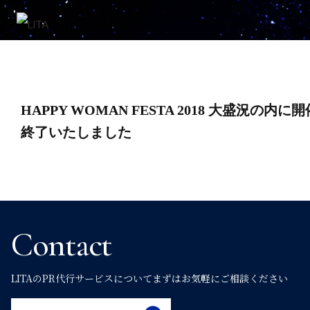
投
HAPPY WOMAN FESTA 2018 大盛況の内に開
稿
終了いたしました
ナ
ビ
Contact
ゲ
LITAのPR代行サービスについて
まずはお気軽にご相談ください
ー