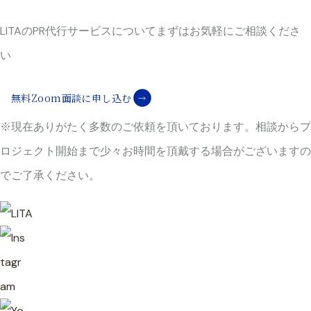
シ
LITAのPR代行サービスについて
まずはお気軽にご相談くださ
い
ョ
無料Zoom面談に申し込む
ン
※現在ありがたく多数のご依頼を頂いております。
相談からプ
ロジェクト開始まで少々お時間を頂戴する場合がございますの
でご了承ください。