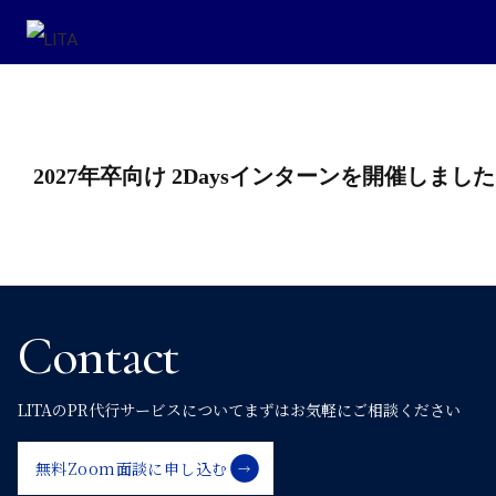
投
2027年卒向け 2Daysインターンを開催しました
稿
ナ
ビ
Contact
ゲ
LITAのPR代行サービスについて
まずはお気軽にご相談ください
ー
無料Zoom面談に申し込む