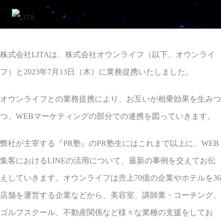
株式会社LITAは、株式会社オウンライフ（以下、オウンライ
フ）と2023年7月13日（木）に業務提携いたしました。
オウンライフとの業務提携により、お互いが相乗効果を生みつ
つ、WEBマーケティングの部分での連携を図っていきます。
弊社が主宰する『PR塾』のPR塾生にはこれまで以上に、WEB
集客におけるLINEの活用について、最新の事例を交えてお伝
えしていきます。オウンライフは売上70億の企業やホテルを36
店舗を運営する企業などから、美容室、講師業・コーチング、
ゴルフスクール、不動産関係など様々な業種の支援をしてお