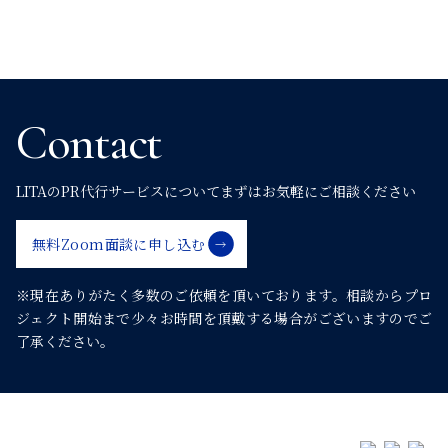
ー
シ
Contact
ョ
LITAのPR代行サービスについて
まずはお気軽にご相談ください
ン
無料Zoom面談に申し込む
※現在ありがたく多数のご依頼を頂いております。
相談からプロ
ジェクト開始まで少々お時間を頂戴する場合がございますのでご
了承ください。