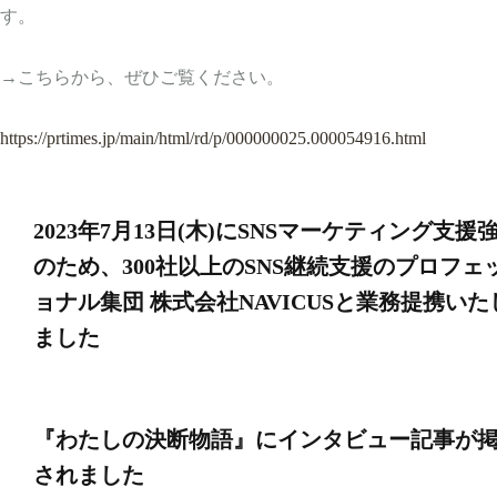
す。
→こちらから、ぜひご覧ください。
https://prtimes.jp/main/html/rd/p/000000025.000054916.html
投
2023年7月13日(木)にSNSマーケティング支援
稿
のため、300社以上のSNS継続支援のプロフェ
ョナル集団 株式会社NAVICUSと業務提携いた
ナ
ました
ビ
『わたしの決断物語』にインタビュー記事が
ゲ
されました