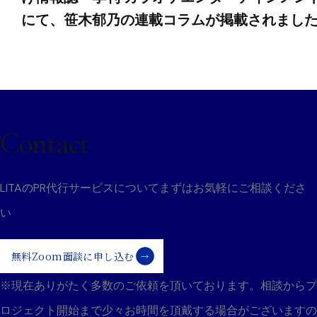
稿
にて、笹木郁乃の連載コラムが掲載されまし
ナ
ビ
ゲ
Contact
ー
LITAのPR代行サービスについて
まずはお気軽にご相談くださ
シ
い
ョ
無料Zoom面談に申し込む
ン
※現在ありがたく多数のご依頼を頂いております。
相談からプ
ロジェクト開始まで少々お時間を頂戴する場合がございますの