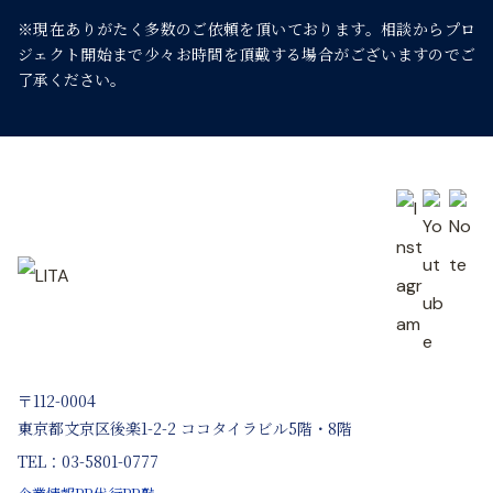
※現在ありがたく多数のご依頼を頂いております。
相談からプロ
シ
ジェクト開始まで少々お時間を頂戴する場合がございますのでご
了承ください。
ョ
ン
〒112-0004
東京都文京区後楽1-2-2 ココタイラビル5階・8階
TEL：03-5801-0777