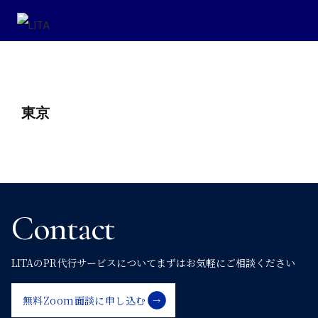
投
東京
稿
ナ
ビ
Contact
ゲ
LITAのPR代行サービスについて
まずはお気軽にご相談ください
ー
無料Zoom面談に申し込む