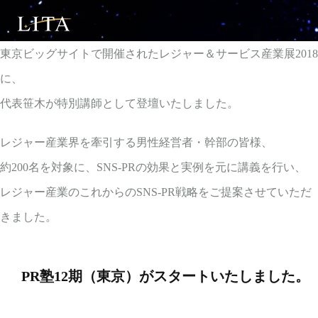
東京ビッグサイトで開催されたレジャー＆サービス産業展2018
に、
代表笹木が特別講師として登壇いたしました。
レジャー産業界を牽引する男性経営者・幹部の皆様、
約200名を対象に、SNS-PRの効果と実例を元に講義を行い、
レジャー産業のこれからのSNS-PR戦略をご提案させていただ
きました。
投
PR塾12期（東京）がスタートいたしました。
稿