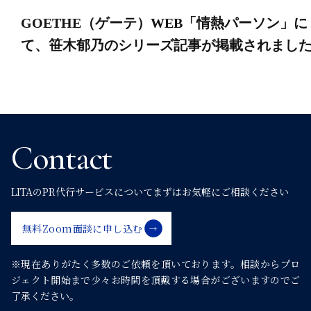
ナ
GOETHE（ゲーテ）WEB「情熱パーソン」に
て、笹木郁乃のシリーズ記事が掲載されまし
ビ
ゲ
ー
Contact
シ
LITAのPR代行サービスについて
まずはお気軽にご相談ください
ョ
無料Zoom面談に申し込む
ン
※現在ありがたく多数のご依頼を頂いております。
相談からプロ
ジェクト開始まで少々お時間を頂戴する場合がございますのでご
了承ください。