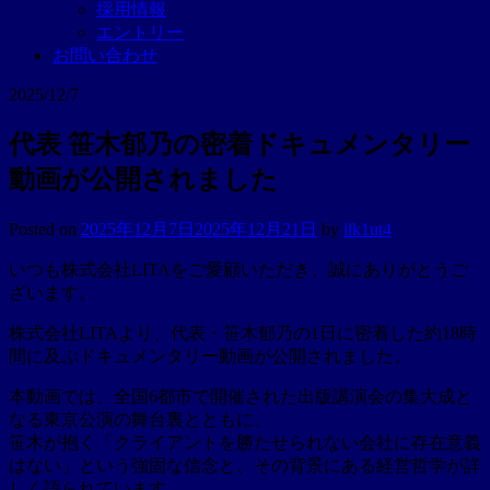
採用情報
エントリー
お問い合わせ
2025/12/7
代表 笹木郁乃の密着ドキュメンタリー
動画が公開されました
Posted on
2025年12月7日
2025年12月21日
by
ilk1ut4
いつも株式会社LITAをご愛顧いただき、誠にありがとうご
ざいます。
株式会社LITAより、代表・笹木郁乃の1日に密着した約18時
間に及ぶドキュメンタリー動画が公開されました。
本動画では、全国6都市で開催された出版講演会の集大成と
なる東京公演の舞台裏とともに、
笹木が抱く「クライアントを勝たせられない会社に存在意義
はない」という強固な信念と、その背景にある経営哲学が詳
しく語られています。