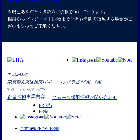
※現在ありがたく多数のご依頼を頂いております。
相談からプロジェクト開始まで少々お時間を頂戴する場合がご
ざいますのでご了承ください。
〒112-0004
東京都文京区後楽1-2-2 ココタイラビル5階・8階
TEL：03-5801-0777
企業情報
ニュース
採用情報
お問い合わせ
事業内容
PR代行
PR塾
企業情報
PR代行
PR塾