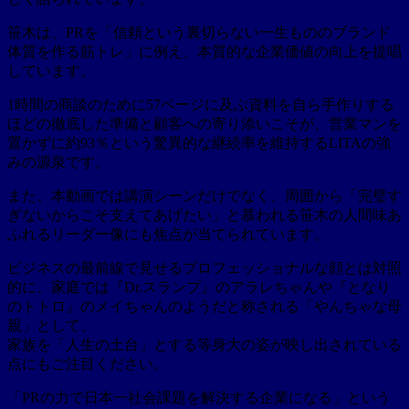
笹木は、PRを「信頼という裏切らない一生もののブランド
体質を作る筋トレ」に例え、本質的な企業価値の向上を提唱
しています。
1時間の商談のために57ページに及ぶ資料を自ら手作りする
ほどの徹底した準備と顧客への寄り添いこそが、営業マンを
置かずに約93％という驚異的な継続率を維持するLITAの強
みの源泉です。
また、本動画では講演シーンだけでなく、周囲から「完璧す
ぎないからこそ支えてあげたい」と慕われる笹木の人間味あ
ふれるリーダー像にも焦点が当てられています。
ビジネスの最前線で見せるプロフェッショナルな顔とは対照
的に、家庭では『Dr.スランプ』のアラレちゃんや『となり
のトトロ』のメイちゃんのようだと称される「やんちゃな母
親」として、
家族を「人生の土台」とする等身大の姿が映し出されている
点にもご注目ください。
「PRの力で日本一社会課題を解決する企業になる」という