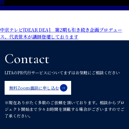
投
中京テレビ[DEAR DEA] 第2期も引き続き企画プロデュー
ス、代表笹木が講師登壇しております
稿
ナ
Contact
ビ
ゲ
LITAのPR代行サービスについて
まずはお気軽にご相談ください
ー
無料Zoom面談に申し込む
シ
ョ
※現在ありがたく多数のご依頼を頂いております。
相談からプロ
ジェクト開始まで少々お時間を頂戴する場合がございますのでご
ン
了承ください。