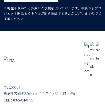
ン
※現在ありがたく多数のご依頼を頂いております。
相談からプロ
ジェクト開始まで少々お時間を頂戴する場合がございますのでご
了承ください。
〒112-0004
東京都文京区後楽1-2-2 ココタイラビル5階・8階
TEL：03-5801-0777