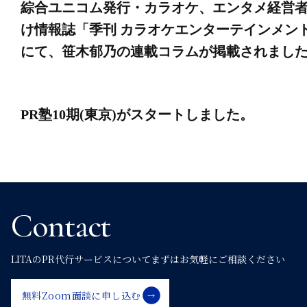
綜合ユニコム発行・カラオケ、エンタメ経営
稿
け情報誌「季刊 カラオケエンターテインメン
にて、笹木郁乃の連載コラムが掲載されまし
ナ
ビ
PR塾10期(東京)がスタートしました。
ゲ
ー
Contact
シ
LITAのPR代行サービスについて
まずはお気軽にご相談ください
ョ
無料Zoom面談に申し込む