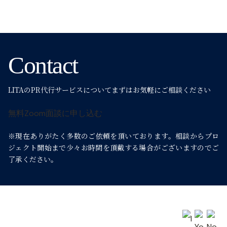
ー
シ
Contact
ョ
LITAのPR代行サービスについて
まずはお気軽にご相談ください
ン
無料Zoom面談に申し込む
※現在ありがたく多数のご依頼を頂いております。
相談からプロ
ジェクト開始まで少々お時間を頂戴する場合がございますのでご
了承ください。