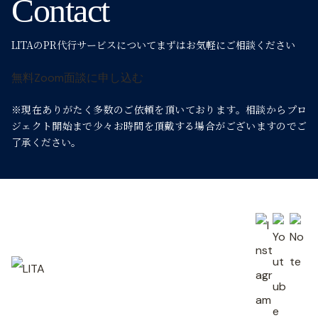
ー
Contact
シ
LITAのPR代行サービスについて
まずはお気軽にご相談ください
ョ
無料Zoom面談に申し込む
※現在ありがたく多数のご依頼を頂いております。
相談からプロ
ン
ジェクト開始まで少々お時間を頂戴する場合がございますのでご
了承ください。