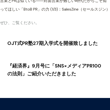
営業とPRは似ている――対面営業が難しい時代だからこそ知
ってほしい「BtoB PR」の力 (1/3)：SalesZine（セールスジン）
ぜひ、ご覧ください。
投
OJT式PR塾27期入学式を開催致しました
稿
ナ
『経済界』9月号に「SNS×メディアPR100
の法則」ご紹介いただきました
ビ
ゲ