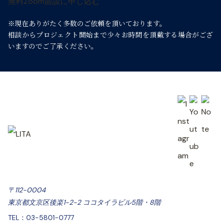
無料Zoom面談に申し込む
シ
※現在ありがたく多数のご依頼を頂いております。
ョ
相談からプロジェクト開始まで少々お時間を頂戴する場合がござ
いますのでご了承ください。
ン
〒112-0004
東京都文京区後楽1-2-2 ココタイラビル5階・8階
TEL：03-5801-0777