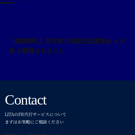
投
【満員御礼】笹木郁乃出版記念講演会 in 大
稿
阪 が開催されました
ナ
ビ
Contact
ゲ
LITAのPR代行サービスについて
ー
まずはお気軽にご相談ください