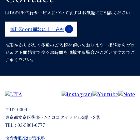
ゲ
LITAのPR代行サービスについて
まずはお気軽にご相談ください
ー
シ
無料Zoom面談に申し込む
ョ
※現在ありがたく多数のご依頼を頂いております。
相談からプロ
ン
ジェクト開始まで少々お時間を頂戴する場合がございますのでご
了承ください。
〒112-0004
東京都文京区後楽1-2-2 ココタイラビル5階・8階
TEL：03-5801-0777
企業情報
PR代行
PR塾