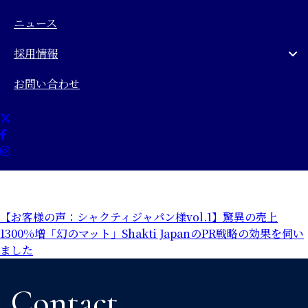
ニュース
採用情報
お問い合わせ
投
【お客様の声：シャクティジャパン様vol.1】驚異の売上
1300%増「幻のマット」Shakti JapanのPR戦略の効果を伺い
稿
ました
ナ
ビ
Contact