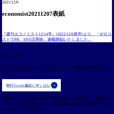
2021/12/9
economist20211207表紙
『週刊エコノミスト12/14号』(2021/12/6発売)より、「ゼロコ
投
ストでPR SNS活用術」連載開始いたしました。
稿
ナ
Contact
ビ
LITAのPR代行サービスについて
まずはお気軽にご相談くだ
ゲ
さい
ー
シ
無料Zoom面談に申し込む
ョ
※現在ありがたく多数のご依頼を頂いております。
相談から
ン
プロジェクト開始まで少々お時間を頂戴する場合がございま
すのでご了承ください。